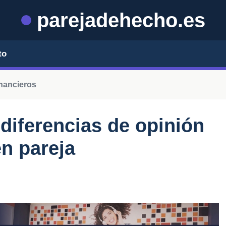
parejadehecho.es
to
nancieros
diferencias de opinión
en pareja