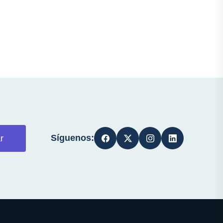
Síguenos:
r