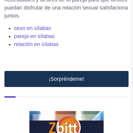
puedan disfrutar de una relación sexual satisfactoria
juntos.
sexo en sílabas
pareja en sílabas
relación en sílabas
¡Sorpréndeme!