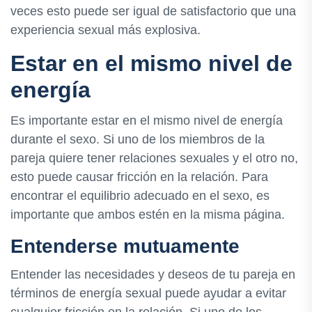
veces esto puede ser igual de satisfactorio que una
experiencia sexual más explosiva.
Estar en el mismo nivel de
energía
Es importante estar en el mismo nivel de energía
durante el sexo. Si uno de los miembros de la
pareja quiere tener relaciones sexuales y el otro no,
esto puede causar fricción en la relación. Para
encontrar el equilibrio adecuado en el sexo, es
importante que ambos estén en la misma página.
Entenderse mutuamente
Entender las necesidades y deseos de tu pareja en
términos de energía sexual puede ayudar a evitar
cualquier fricción en la relación. Si uno de los