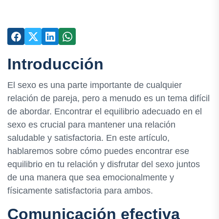
Introducción
El sexo es una parte importante de cualquier
relación de pareja, pero a menudo es un tema difícil
de abordar. Encontrar el equilibrio adecuado en el
sexo es crucial para mantener una relación
saludable y satisfactoria. En este artículo,
hablaremos sobre cómo puedes encontrar ese
equilibrio en tu relación y disfrutar del sexo juntos
de una manera que sea emocionalmente y
físicamente satisfactoria para ambos.
Comunicación efectiva