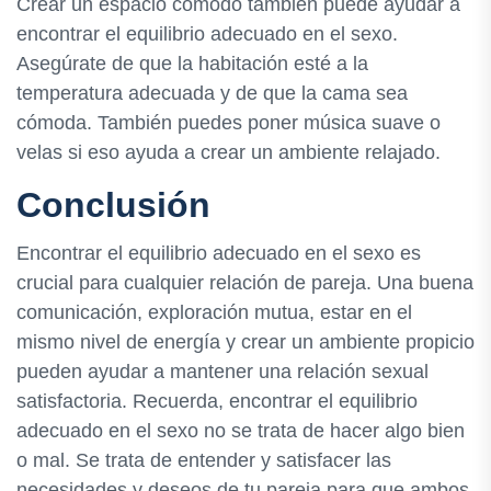
Crear un espacio cómodo también puede ayudar a
encontrar el equilibrio adecuado en el sexo.
Asegúrate de que la habitación esté a la
temperatura adecuada y de que la cama sea
cómoda. También puedes poner música suave o
velas si eso ayuda a crear un ambiente relajado.
Conclusión
Encontrar el equilibrio adecuado en el sexo es
crucial para cualquier relación de pareja. Una buena
comunicación, exploración mutua, estar en el
mismo nivel de energía y crear un ambiente propicio
pueden ayudar a mantener una relación sexual
satisfactoria. Recuerda, encontrar el equilibrio
adecuado en el sexo no se trata de hacer algo bien
o mal. Se trata de entender y satisfacer las
necesidades y deseos de tu pareja para que ambos