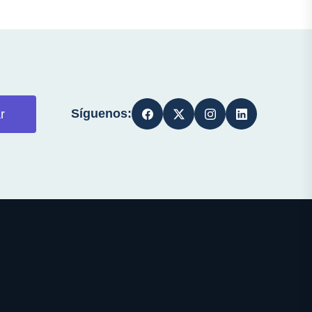
Síguenos:
r