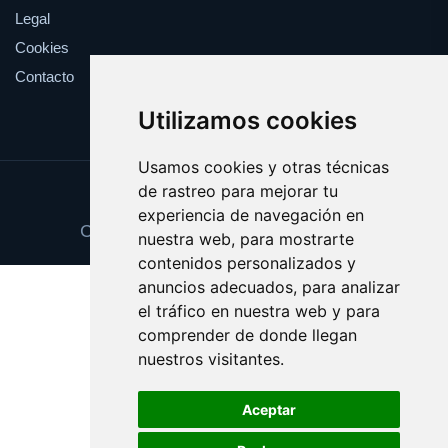
Legal
Cookies
Contacto
Utilizamos cookies
Usamos cookies y otras técnicas
de rastreo para mejorar tu
Update cookies preferences
experiencia de navegación en
Copyright © 2025 parejadehecho.es
nuestra web, para mostrarte
contenidos personalizados y
anuncios adecuados, para analizar
el tráfico en nuestra web y para
comprender de donde llegan
nuestros visitantes.
Aceptar