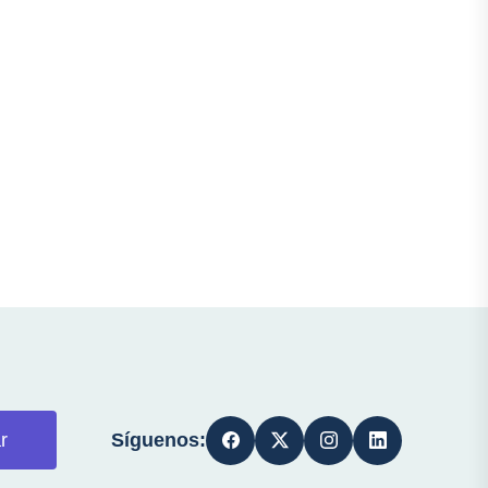
Síguenos:
r