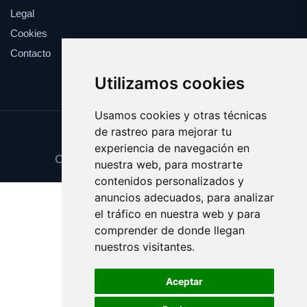
Legal
Cookies
Contacto
Utilizamos cookies
Usamos cookies y otras técnicas
de rastreo para mejorar tu
Update cookies preferences
experiencia de navegación en
Copyright © 2025 parejadehecho.es
nuestra web, para mostrarte
contenidos personalizados y
anuncios adecuados, para analizar
el tráfico en nuestra web y para
comprender de donde llegan
nuestros visitantes.
Aceptar