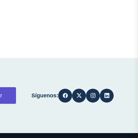
Síguenos:
r