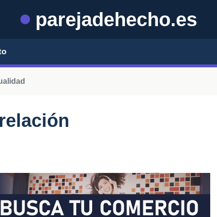
parejadehecho.es
to
ualidad
relación